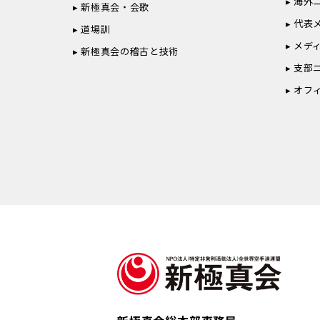
海外
新極真会・会歌
代表
道場訓
メデ
新極真会の稽古と技術
支部
オフ