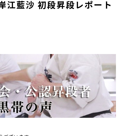
岸江藍沙 初段昇段レポート