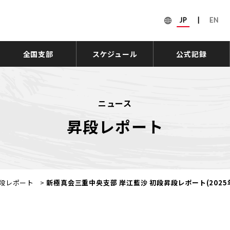
JP
|
EN
全国支部
スケジュール
公式記録
ニュース
昇段レポート
段レポート
>
新極真会三重中央支部 岸江藍沙 初段昇段レポート(2025年