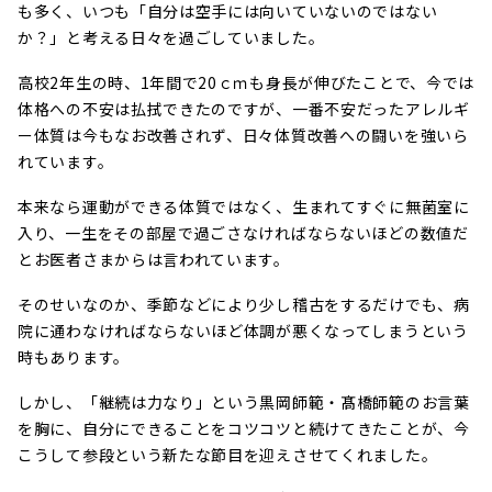
も多く、いつも「自分は空手には向いていないのではない
か？」と考える日々を過ごしていました。
高校2年生の時、1年間で20ｃｍも身長が伸びたことで、今では
体格への不安は払拭できたのですが、一番不安だったアレルギ
ー体質は今もなお改善されず、日々体質改善への闘いを強いら
れています。
本来なら運動ができる体質ではなく、生まれてすぐに無菌室に
入り、一生をその部屋で過ごさなければならないほどの数値だ
とお医者さまからは言われています。
そのせいなのか、季節などにより少し稽古をするだけでも、病
院に通わなければならないほど体調が悪くなってしまうという
時もあります。
しかし、「継続は力なり」という黒岡師範・髙橋師範のお言葉
を胸に、自分にできることをコツコツと続けてきたことが、今
こうして参段という新たな節目を迎えさせてくれました。