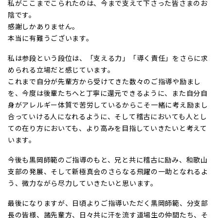
私がここまでこられたのは、今まで支えて下さった皆さまのお
陰です。
感謝しかありません。
本当に有難うございます。
私は参段という段位は、「支える力」「導く責任」をさらに求
められる立場だと感じています。
これまで自分が先輩方から受けてきた数々のご指導や励まし
を、今度は後輩たちへと丁寧に還元できるように、また自分自
身がアレルギー体質で苦労しているからこそ一緒に考え励まし
合っていける人になれるように、そして稽古においても人とし
ての在り方においても、より高みを目指していきたいと考えて
います。
今後も黒岡師範のご指導のもと、兄と共に稽古に励み、和歌山
支部の発展、そして新極真会のさらなる飛躍の一助となれるよ
う、微力ながら尽力していきたいと思います。
最後になりますが、日頃よりご指導いただく黒岡師範、分支部
長の皆様、諸先輩方、日々共に汗を流す道場生の仲間たち、そ