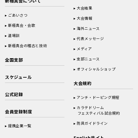
新極真会について
大会結果
ごあいさつ
大会情報
新極真会・会歌
海外ニュース
道場訓
代表メッセージ
新極真会の稽古と技術
メディア
支部ニュース
全国支部
オフィシャルショップ
スケジュール
大会規約
公式記録
アンチ・ドーピング規程
カラテドリーム
会員登録制度
フェスティバル試合規約
防具ガイドライン
提携企業一覧
Englishサイト