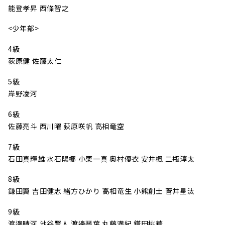
能登孝昇 西條智之
<少年部>
4級
荻原健 佐藤太仁
5級
岸野凌河
6級
佐藤亮斗 西川曜 荻原咲帆 高相竜空
7級
石田真輝雄 水石陽梛 小栗一真 奥村優衣 安井楓 二瓶淳太
8級
鎌田翼 吉田健志 緒方ひかり 高相竜生 小熊創士 菅井星汰
9級
渡邊晴河 池谷賢人 渡邊琴葉 丸藤満紀 鎌田桃華