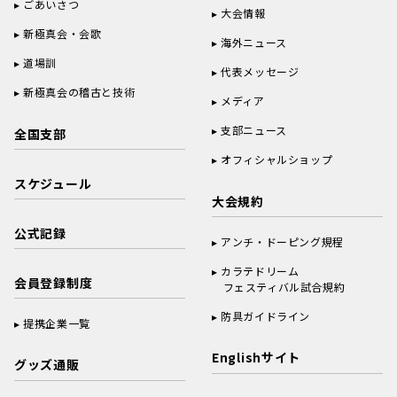
ごあいさつ
大会情報
新極真会・会歌
海外ニュース
道場訓
代表メッセージ
新極真会の稽古と技術
メディア
支部ニュース
全国支部
オフィシャルショップ
スケジュール
大会規約
公式記録
アンチ・ドーピング規程
カラテドリーム
会員登録制度
フェスティバル試合規約
防具ガイドライン
提携企業一覧
Englishサイト
グッズ通販