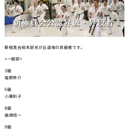
新極真会総本部光が丘道場の昇級者です。
<一般部>
3級
塩野恭介
5級
小栗則子
8級
曲淵信一
9級