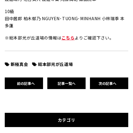
10級
田中居郎 柏木郁乃 NGUYEN･TUONG･MINHANH 小林瑞季 本
多蓮
※総本部光が丘道場の情報は
こちら
よりご確認下さい。
新極真会
総本部光が丘道場
前の記事へ
記事一覧へ
次の記事へ
カテゴリ