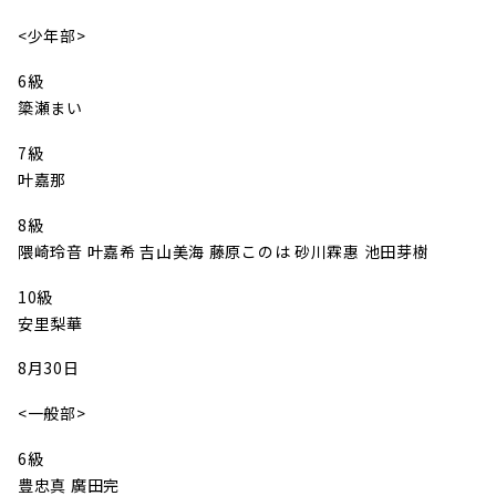
<少年部>
6級
簗瀬まい
7級
叶嘉那
8級
隈崎玲音 叶嘉希 吉山美海 藤原このは 砂川霖惠 池田芽樹
10級
安里梨華
8月30日
<一般部>
6級
豊忠真 廣田完