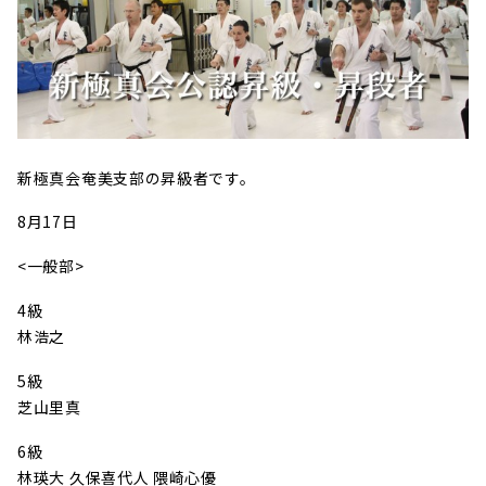
新極真会奄美支部の昇級者です。
8月17日
<一般部>
4級
林浩之
5級
芝山里真
6級
林瑛大 久保喜代人 隈崎心優