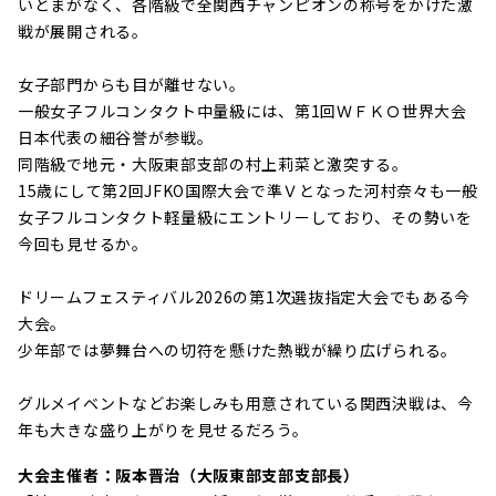
いとまがなく、各階級で全関西チャンピオンの称号をかけた激
戦が展開される。
女子部門からも目が離せない。
一般女子フルコンタクト中量級には、第1回ＷＦＫＯ世界大会
日本代表の細谷誉が参戦。
同階級で地元・大阪東部支部の村上莉菜と激突する。
15歳にして第2回JFKO国際大会で準Ｖとなった河村奈々も一般
女子フルコンタクト軽量級にエントリーしており、その勢いを
今回も見せるか。
ドリームフェスティバル2026の第1次選抜指定大会でもある今
大会。
少年部では夢舞台への切符を懸けた熱戦が繰り広げられる。
グルメイベントなどお楽しみも用意されている関西決戦は、今
年も大きな盛り上がりを見せるだろう。
大会主催者：阪本晋治（大阪東部支部支部長）