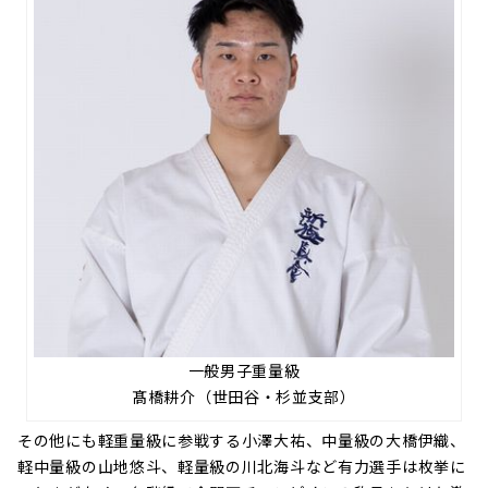
一般男子重量級
髙橋耕介（世田谷・杉並支部）
その他にも軽重量級に参戦する小澤大祐、中量級の大橋伊織、
軽中量級の山地悠斗、軽量級の川北海斗など有力選手は枚挙に