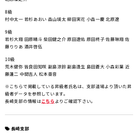
8級
村中太一 若杉あおい 森山瑛太 柳田実花 小森一慶 北原遼
9級
若杉大翔 田原晴斗 柴田健之介 原田遼佑 原田柊子 佐藤琳翔 佐
藤りりあ 酒井啓伍
10級
荒木健弥 皆良田知咲 副島涼鈴 副島逢生 島田蒼大 小森彩葉 近
藤蓮二 中間吉人 松本亜音
※こちらで掲載している昇級者氏名は、支部道場より頂いた昇
級者データを参照しています。
長崎支部の情報は
こちら
よりご確認下さい。
長崎支部