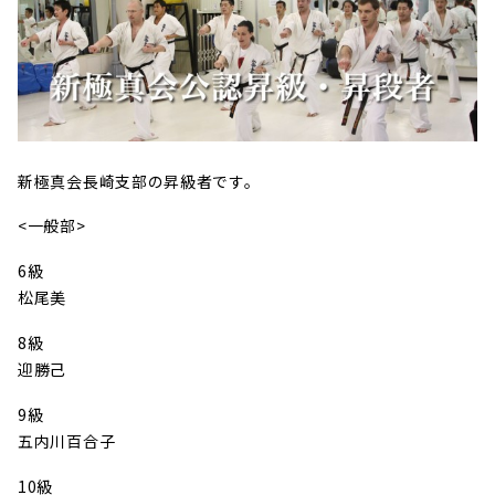
新極真会長崎支部の昇級者です。
<一般部>
6級
松尾美
8級
迎勝己
9級
五内川百合子
10級