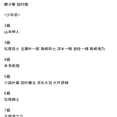
鶴夕華 田村強
<少年部>
2級
山本伸人
3級
松尾琉士 古瀬叶一郎 青﨑玲七 深水一映 岩佐一輝 青﨑南乃
4級
本多俐翔
5級
小森叶葉 田中優太 深水大羽 大坪昴輝
6級
松尾絢士
7級
北原凜之介