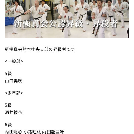
新極真会熊本中央支部の昇級者です。
<一般部>
5級
山口美咲
<少年部>
5級
酒井綾花
6級
内田龍心 小路旺汰 内田龍亜叶