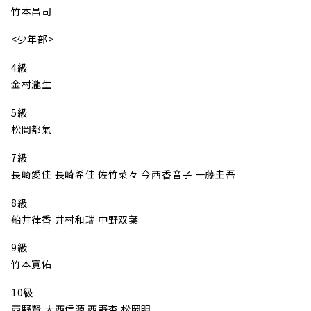
竹本昌司
<少年部>
4級
金村瀧生
5級
松岡都氣
7級
長崎愛佳 長崎希佳 佐竹菜々 今西香音子 一藤圭吾
8級
船井律香 井村和瑞 中野双葉
9級
竹本寛佑
10級
西野賢 大西信源 西野杏 松岡明