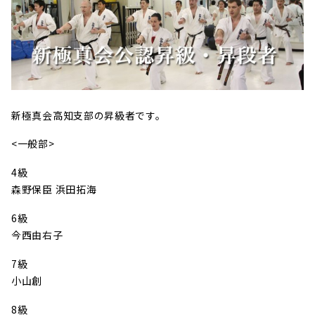
新極真会高知支部の昇級者です。
<一般部>
4級
森野保臣 浜田拓海
6級
今西由右子
7級
小山創
8級