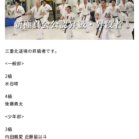
三重北道場の昇級者です。
<一般部>
2級
水谷竣
4級
後藤勇太
<少年部>
3級
内田颯愛 近藤留以斗