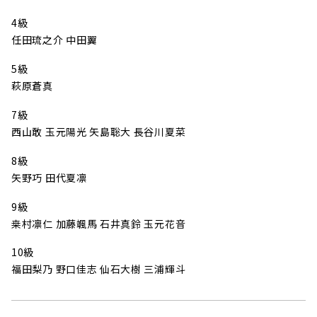
4級
任田琉之介 中田翼
5級
萩原蒼真
7級
西山敢 玉元陽光 矢島聡大 長谷川夏菜
8級
矢野巧 田代夏凛
9級
桒村凛仁 加藤颯馬 石井真鈴 玉元花音
10級
福田梨乃 野口佳志 仙石大樹 三浦輝斗