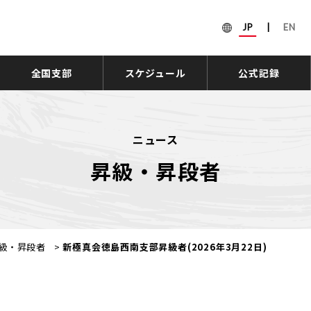
JP
|
EN
全国支部
スケジュール
公式記録
ニュース
昇級・昇段者
級・昇段者
>
新極真会徳島西南支部昇級者(2026年3月22日)