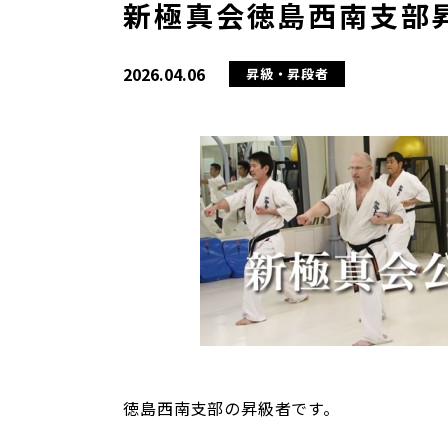
新極真会徳島西南支部昇級
2026.04.06
昇級・昇段者
徳島西南支部の昇級者です。