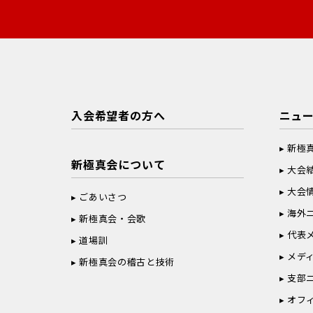
入会希望者の方へ
ニュ
新極
新極真会について
大会
大会
ごあいさつ
海外
新極真会・会歌
代表
道場訓
メデ
新極真会の稽古と技術
支部
オフ