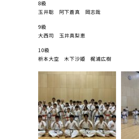
8級
玉井聡 阿下蒼真 岡志哉
9級
大西司 玉井真梨恵
10級
枡本大空 木下沙姫 梶浦広樹