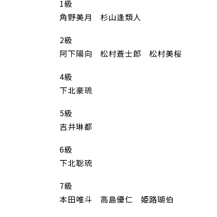
1級
角野美月 杉山逢類人
2級
阿下陽向 松村蒼士郎 松村美桜
4級
下北豪琉
5級
吉井琳都
6級
下北聡琉
7級
本田唯斗 高島優仁 姫路瑚伯