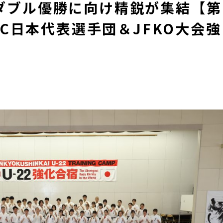
ダブル優勝に向け精鋭が集結【第
CC日本代表選手団＆JFKO大会強