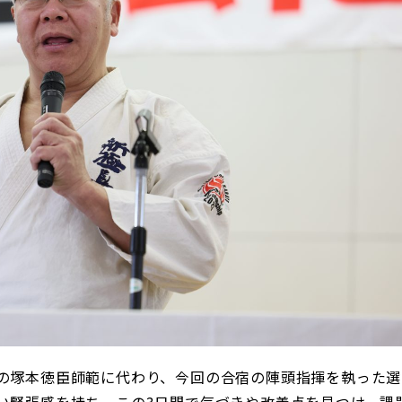
の塚本徳臣師範に代わり、今回の合宿の陣頭指揮を執った選
い緊張感を持ち、この
3
日間で気づきや改善点を見つけ、課