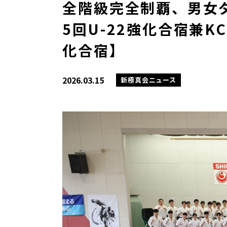
全階級完全制覇、男女
5回U-22強化合宿兼K
化合宿】
2026.03.15
新極真会ニュース