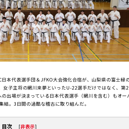
KCC日本代表選手団＆JFKO大会強化合宿が、山梨県の富士緑
女子主将の網川来夢といったU-22選手だけではなく、第2
s（KCC）への出場が決まっている日本代表選手（網川を含む）もオー
に集結。3日間の過酷な稽古に取り組んだ。
目次
[
非表示
]