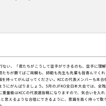
行ない、「君たちがこうして空手ができるのも、空手に理
君たちが勝てばご両親も、師範も先生も先輩も皆喜んでくれ
識を持ってがんばってください。
KCC
の代表メンバーも本合
ようにがんばりましょう。
5
月の
JFKO
全日本大会では、全階
に重量級は
KCC
の代表選抜戦になりますので、気合いを入れ
たと思えるような合宿にできるように、意識を高く持って取
た。