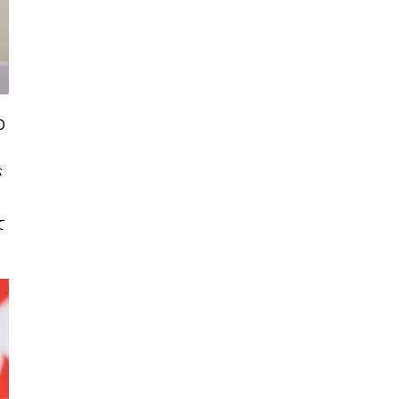
O
全
が
て