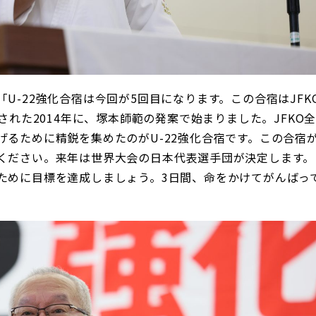
「
U-22
強化合宿は今回が
5
回目になります。この合宿は
JFK
された
2014
年に、塚本師範の発案で始まりました。
JFKO
げるために精鋭を集めたのが
U-22
強化合宿です。この合宿
ください。来年は世界大会の日本代表選手団が決定します。
ために目標を達成しましょう。
3
日間、命をかけてがんばっ