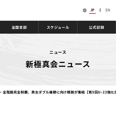
JP
|
EN
全国支部
スケジュール
公式記録
ニュース
新極真会ニュース
>
全階級完全制覇、男女ダブル優勝に向け精鋭が集結【第5回U-22強化合