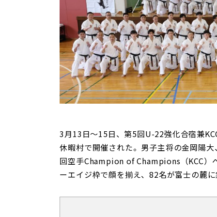
3月13日～15日、第5回U-22強化合宿兼
休暇村で開催された。男子主将の金岡陽大、
回空手Champion of Champion
ーエイジ枠で顔を揃え、82名が富士の麓