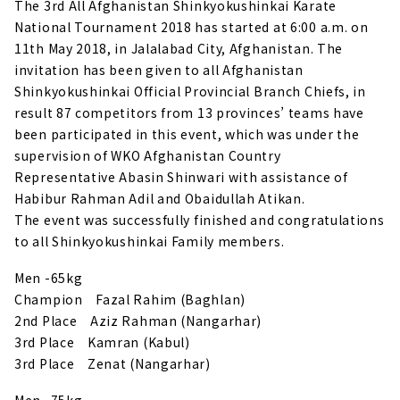
The 3rd All Afghanistan Shinkyokushinkai Karate
National Tournament 2018 has started at 6:00 a.m. on
11th May 2018, in Jalalabad City, Afghanistan. The
invitation has been given to all Afghanistan
Shinkyokushinkai Official Provincial Branch Chiefs, in
result 87 competitors from 13 provinces’ teams have
been participated in this event, which was under the
supervision of WKO Afghanistan Country
Representative Abasin Shinwari with assistance of
Habibur Rahman Adil and Obaidullah Atikan.
The event was successfully finished and congratulations
to all Shinkyokushinkai Family members.
Men -65kg
Champion Fazal Rahim (Baghlan)
2nd Place Aziz Rahman (Nangarhar)
3rd Place Kamran (Kabul)
3rd Place Zenat (Nangarhar)
Men -75kg