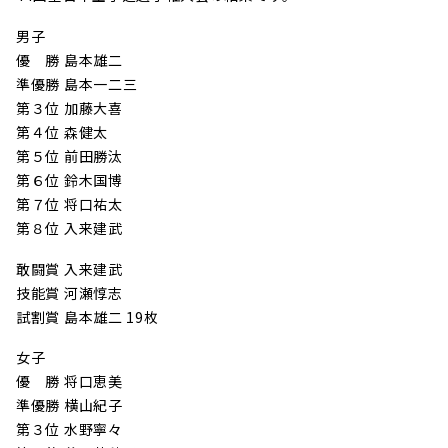
男子
優 勝 島本雄二
準優勝 島本一二三
第３位 加藤大喜
第４位 森健太
第５位 前田勝汰
第６位 鈴木国博
第７位 将口祐太
第８位 入来建武
敢闘賞 入来建武
技能賞 河瀬惇志
試割賞 島本雄二 19枚
女子
優 勝 将口恵美
準優勝 横山紀子
第３位 水野寧々