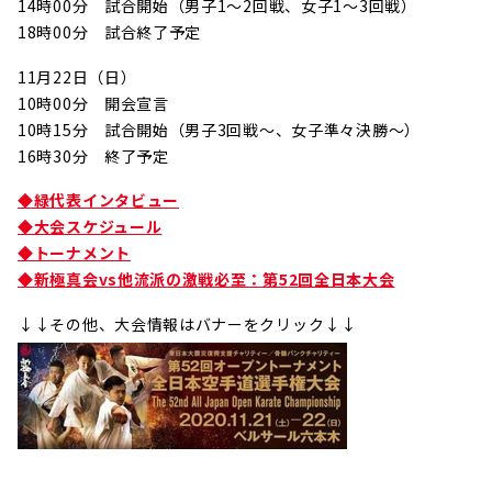
14時00分 試合開始（男子1～2回戦、女子1～3回戦）
18時00分 試合終了予定
11月22日（日）
10時00分 開会宣言
10時15分 試合開始（男子3回戦～、女子準々決勝～）
16時30分 終了予定
◆緑代表インタビュー
◆大会スケジュール
◆トーナメント
◆新極真会vs他流派の激戦必至：第52回全日本大会
↓↓その他、大会情報はバナーをクリック↓↓