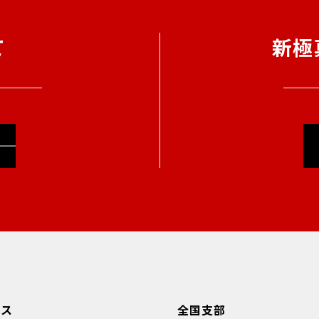
て
新極
ース
全国支部