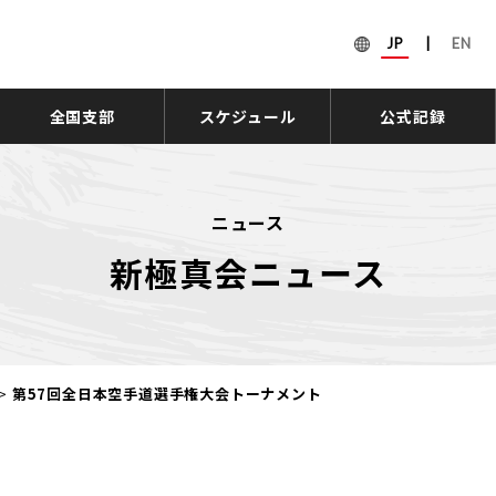
JP
|
EN
全国支部
スケジュール
公式記録
ニュース
新極真会ニュース
>
第57回全日本空手道選手権大会トーナメント