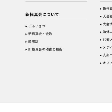
新極
新極真会について
大会
大会
ごあいさつ
海外
新極真会・会歌
代表
道場訓
メデ
新極真会の稽古と技術
支部
オフ