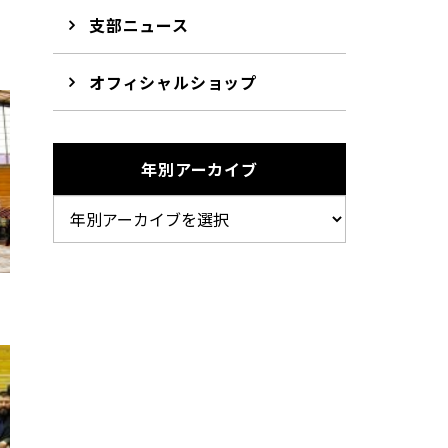
支部ニュース
オフィシャルショップ
年別アーカイブ