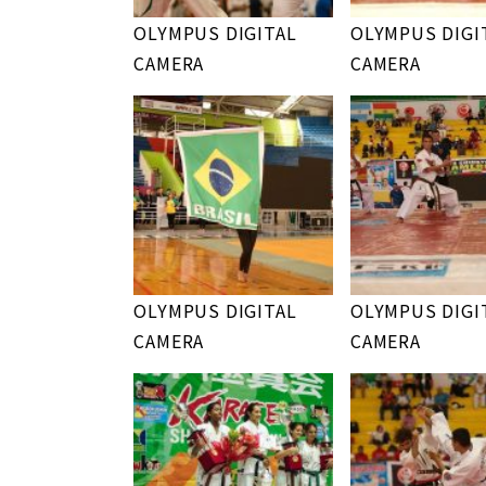
OLYMPUS DIGITAL
OLYMPUS DIGI
CAMERA
CAMERA
OLYMPUS DIGITAL
OLYMPUS DIGI
CAMERA
CAMERA