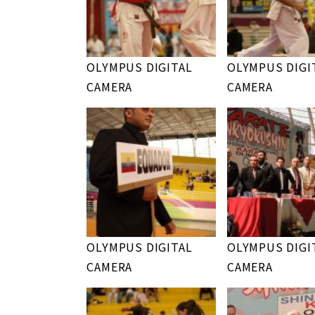
OLYMPUS DIGITAL
OLYMPUS DIGI
CAMERA
CAMERA
OLYMPUS DIGITAL
OLYMPUS DIGI
CAMERA
CAMERA