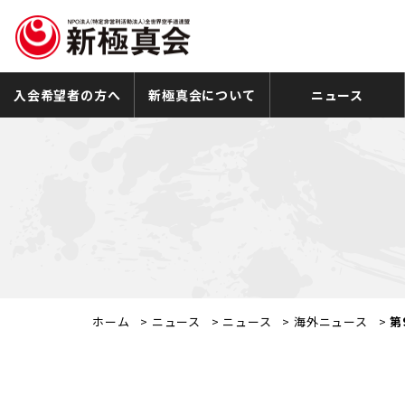
入会希望者の方へ
新極真会について
ニュース
ホーム
>
ニュース
>
ニュース
>
海外ニュース
>
第