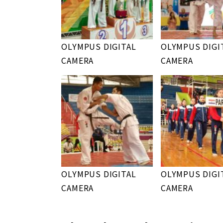
OLYMPUS DIGITAL
OLYMPUS DIGI
CAMERA
CAMERA
OLYMPUS DIGITAL
OLYMPUS DIGI
CAMERA
CAMERA