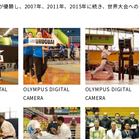
勝し、2007年、2011年、2015年に続き、世界大会への
TAL
OLYMPUS DIGITAL
OLYMPUS DIGITAL
CAMERA
CAMERA