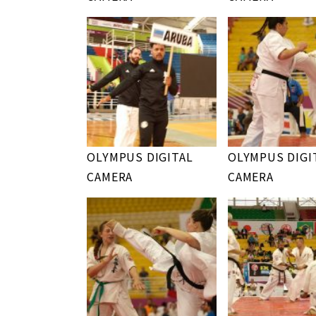
OLYMPUS DIGITAL
OLYMPUS DIGI
CAMERA
CAMERA