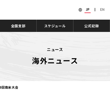
JP
|
EN
全国支部
スケジュール
公式記録
ニュース
海外ニュース
9回南米大会