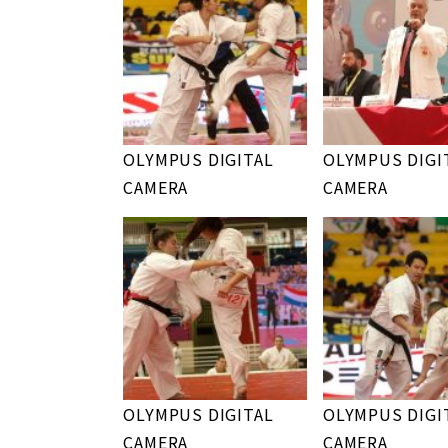
OLYMPUS DIGITAL
OLYMPUS DIGI
CAMERA
CAMERA
OLYMPUS DIGITAL
OLYMPUS DIGI
CAMERA
CAMERA