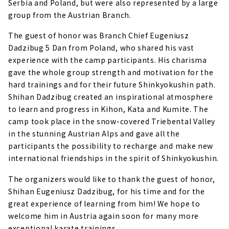
Serbia and Poland, but were also represented by a large
group from the Austrian Branch.
The guest of honor was Branch Chief Eugeniusz
Dadzibug 5 Dan from Poland, who shared his vast
experience with the camp participants. His charisma
gave the whole group strength and motivation for the
hard trainings and for their future Shinkyokushin path.
Shihan Dadzibug created an inspirational atmosphere
to learn and progress in Kihon, Kata and Kumite. The
camp took place in the snow-covered Triebental Valley
in the stunning Austrian Alps and gave all the
participants the possibility to recharge and make new
international friendships in the spirit of Shinkyokushin.
The organizers would like to thank the guest of honor,
Shihan Eugeniusz Dadzibug, for his time and for the
great experience of learning from him! We hope to
welcome him in Austria again soon for many more
exceptional karate trainings.