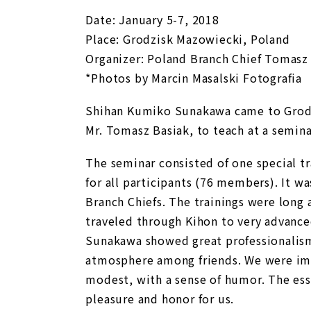
Date: January 5-7, 2018
Place: Grodzisk Mazowiecki, Poland
Organizer: Poland Branch Chief Tomasz
*Photos by Marcin Masalski Fotografia
Shihan Kumiko Sunakawa came to Grodzi
Mr. Tomasz Basiak, to teach at a semina
The seminar consisted of one special tr
for all participants (76 members). It was
Branch Chiefs. The trainings were long 
traveled through Kihon to very advanc
Sunakawa showed great professionalism 
atmosphere among friends. We were imp
modest, with a sense of humor. The esse
pleasure and honor for us.