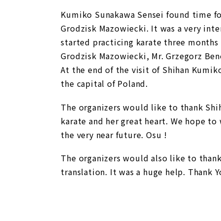
Kumiko Sunakawa Sensei found time for
Grodzisk Mazowiecki. It was a very int
started practicing karate three month
Grodzisk Mazowiecki, Mr. Grzegorz Ben
At the end of the visit of Shihan Kumi
the capital of Poland.
The organizers would like to thank Sh
karate and her great heart. We hope t
the very near future. Osu !
The organizers would also like to than
translation. It was a huge help. Thank 