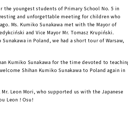
 the youngest students of Primary School No. 5 in
eresting and unforgettable meeting for children who
s ago. Ms. Kumiko Sunakawa met with the Mayor of
edykciński and Vice Mayor Mr. Tomasz Krupiński.
ko Sunakawa in Poland, we had a short tour of Warsaw,
ihan Kumiko Sunakawa for the time devoted to teachin
o welcome Shihan Kumiko Sunakawa to Poland again in
k Mr. Leon Mori, who supported us with the Japanese
You Leon ! Osu!