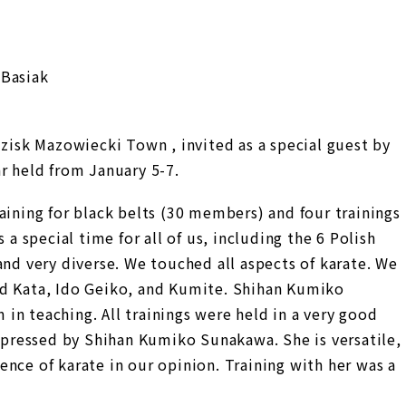
 Basiak
sk Mazowiecki Town , invited as a special guest by
r held from January 5-7.
aining for black belts (30 members) and four trainings
 a special time for all of us, including the 6 Polish
and very diverse. We touched all aspects of karate. We
ed Kata, Ido Geiko, and Kumite. Shihan Kumiko
in teaching. All trainings were held in a very good
ressed by Shihan Kumiko Sunakawa. She is versatile,
nce of karate in our opinion. Training with her was a