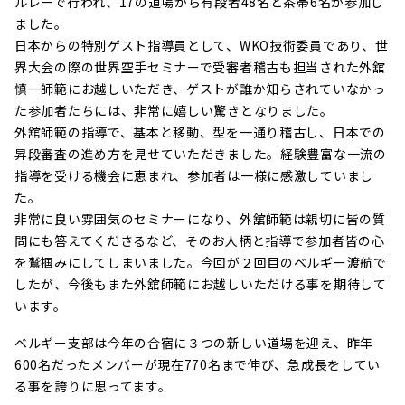
ルレーで行われ、17の道場から有段者48名と茶帯6名が参加し
ました。
日本からの特別ゲスト指導員として、WKO技術委員であり、世
界大会の際の世界空手セミナーで受審者稽古も担当された外舘
慎一師範にお越しいただき、ゲストが誰か知らされていなかっ
た参加者たちには、非常に嬉しい驚きとなりました。
外舘師範の指導で、基本と移動、型を一通り稽古し、日本での
昇段審査の進め方を見せていただきました。経験豊富な一流の
指導を受ける機会に恵まれ、参加者は一様に感激していまし
た。
非常に良い雰囲気のセミナーになり、外舘師範は親切に皆の質
問にも答えてくださるなど、そのお人柄と指導で参加者皆の心
を鷲掴みにしてしまいました。今回が２回目のベルギー渡航で
したが、今後もまた外舘師範にお越しいただける事を期待して
います。
ベルギー支部は今年の合宿に３つの新しい道場を迎え、昨年
600名だったメンバーが現在770名まで伸び、急成長をしてい
る事を誇りに思ってます。