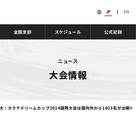
JP
|
EN
全国支部
スケジュール
公式記録
ニュース
大会情報
大！カラテドリームカップ2014国際大会は国内外から1633名が出場!!