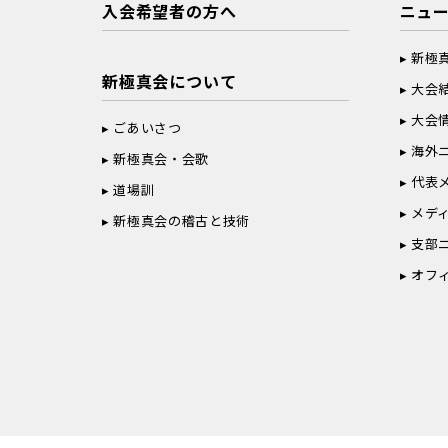
入会希望者の方へ
ニュ
新極
新極真会について
大会
大会
ごあいさつ
海外
新極真会・会歌
代表
道場訓
メデ
新極真会の稽古と技術
支部
オフ