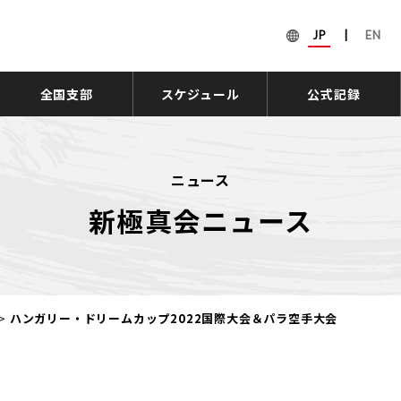
JP
|
EN
全国支部
スケジュール
公式記録
ニュース
新極真会ニュース
>
ハンガリー・ドリームカップ2022国際大会＆パラ空手大会