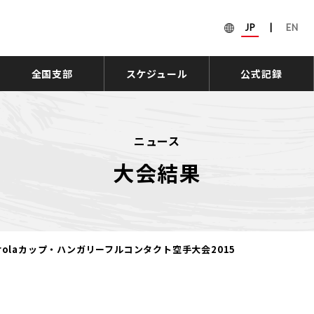
JP
|
EN
全国支部
スケジュール
公式記録
ニュース
大会結果
orolaカップ・ハンガリーフルコンタクト空手大会2015