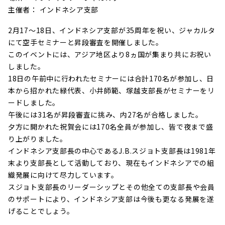
主催者： インドネシア支部
2月17～18日、インドネシア支部が35周年を祝い、ジャカルタ
にて空手セミナーと昇段審査を開催しました。
このイベントには、アジア地区より8ヵ国が集まり共にお祝い
しました。
18日の午前中に行われたセミナーには合計170名が参加し、日
本から招かれた緑代表、小井師範、塚越支部長がセミナーをリ
ードしました。
午後には31名が昇段審査に挑み、内27名が合格しました。
夕方に開かれた祝賀会には170名全員が参加し、皆で夜まで盛
り上がりました。
インドネシア支部長の中心であるJ.B.スジョト支部長は1981年
末より支部長として活動しており、現在もインドネシアでの組
織発展に向けて尽力しています。
スジョト支部長のリーダーシップとその他全ての支部長や会員
のサポートにより、インドネシア支部は今後も更なる発展を遂
げることでしょう。