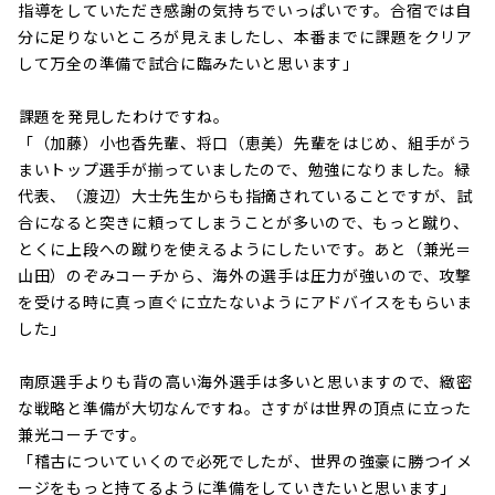
指導をしていただき感謝の気持ちでいっぱいです。合宿では自
分に足りないところが見えましたし、本番までに課題をクリア
して万全の準備で試合に臨みたいと思います」
――課題を発見したわけですね。
「（加藤）小也香先輩、将口（恵美）先輩をはじめ、組手がう
まいトップ選手が揃っていましたので、勉強になりました。緑
代表、（渡辺）大士先生からも指摘されていることですが、試
合になると突きに頼ってしまうことが多いので、もっと蹴り、
とくに上段への蹴りを使えるようにしたいです。あと（兼光＝
山田）のぞみコーチから、海外の選手は圧力が強いので、攻撃
を受ける時に真っ直ぐに立たないようにアドバイスをもらいま
した」
――南原選手よりも背の高い海外選手は多いと思いますので、緻密
な戦略と準備が大切なんですね。さすがは世界の頂点に立った
兼光コーチです。
「稽古についていくので必死でしたが、世界の強豪に勝つイメ
ージをもっと持てるように準備をしていきたいと思います」