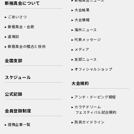
新極真会について
大会結果
ごあいさつ
大会情報
新極真会・会歌
海外ニュース
道場訓
代表メッセージ
新極真会の稽古と技術
メディア
支部ニュース
全国支部
オフィシャルショップ
スケジュール
大会規約
公式記録
アンチ・ドーピング規程
カラテドリーム
会員登録制度
フェスティバル試合規約
防具ガイドライン
提携企業一覧