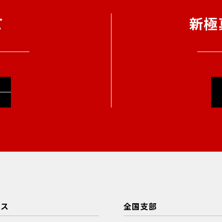
て
新極
ース
全国支部