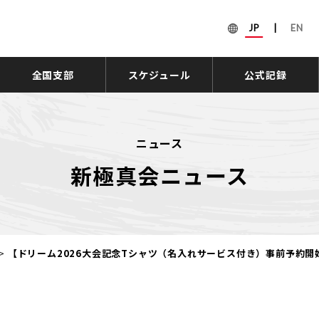
JP
|
EN
全国支部
スケジュール
公式記録
ニュース
新極真会ニュース
>
【ドリーム2026大会記念Tシャツ（名入れサービス付き）事前予約開始