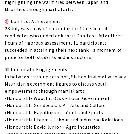
highlighting the warm ties between Japan and
Mauritius through martial arts.
Dan Test Achievement
28 July was a day of reckoning for 12 dedicated
candidates who undertook their Dan Test. After three
hours of rigorous assessment, 11 participants
succeeded in attaining their next rank—a moment of
pride for both students and instructors.
Diplomatic Engagements
In between training sessions, Shihan Iriki met with key
Mauritian government figures to discuss youth
empowerment through martial arts:
•Honourable Woochit O.S.K – Local Government
•Honourable Gondeea O.S.K – Arts and Culture
•Honourable Nagalingum – Youth and Sports
•Honourable Uteem – Labour and Industrial Relations
•Honourable David Junior – Agro Industries