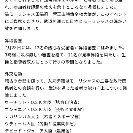
れ、参加者は師範の教えを余すところなく吸収しました。
駐モーリシャス国駐箚 菅正広特命全権大使が、このイベント
にご臨席くださり、武道を通じた日本とモーリシャスの温かい
絆を強調しました。
昇段審査
7月28日には、12名の熱心な受審者が昇段審査に挑みました。
3時間に及ぶ厳しい審査を経て、11名が見事昇段を果たし、生
徒と指導者双方にとって誇りの瞬間となりました。
外交活動
稽古の合間を縫って、入来師範はモーリシャスの主要な政府関
係者との会談を行い、武道を通じた若者の能力向上について議
論しました
ウーチット・O.S.K 大臣（地方自治省）
ゴンデエア・O.S.K 大臣（芸術と文化省）
ナガリンガム大臣（若者とスポーツ省）
ウティーム大臣（労働と産業関係省）
デビッド・ジュニア大臣（農業省）