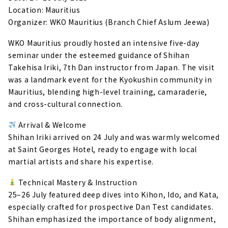
Location: Mauritius
Organizer: WKO Mauritius (Branch Chief Aslum Jeewa)
WKO Mauritius proudly hosted an intensive five-day
seminar under the esteemed guidance of Shihan
Takehisa Iriki, 7th Dan instructor from Japan. The visit
was a landmark event for the Kyokushin community in
Mauritius, blending high-level training, camaraderie,
and cross-cultural connection.
Arrival & Welcome
Shihan Iriki arrived on 24 July and was warmly welcomed
at Saint Georges Hotel, ready to engage with local
martial artists and share his expertise.
Technical Mastery & Instruction
25–26 July featured deep dives into Kihon, Ido, and Kata,
especially crafted for prospective Dan Test candidates.
Shihan emphasized the importance of body alignment,