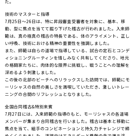
た。
技術のマスターと指導
7月25日～26日は、特に昇段審査受審者を対象に、基本、移
動、型に焦点を当てて掘り下げた稽古が行われました。入来師
範は、真の極真の稽古の特長である、体のアライメント、正し
い呼吸、技術における精神の重要性を強調しました。
また、師範は自らの道場で指導している、試合の定石とコンデ
ィショニングルーティンを惜しみなく共有してくださり、地元
の格闘家たちに、肉体的な限界に挑戦し、戦うことへの理解を
深めるよう刺激しました。
この後の北部のビーチへのリラックスした訪問では、師範にモ
ーリシャスの自然の美しさを満喫していただき、激しいトレー
ニングの合間のリフレッシュとなりました。
全国合同稽古&特別来賓
7月27日には、入来師範の指導のもと、モーリシャスの各道場
メンバーが集まり合同稽古を行いました。稽古は基本と移動に
焦点を当て、組手のコンビネーションと持久力チャレンジで締
めくくられました。道場内はエネルギーと尊敬の念で満ち溢