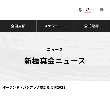
JP
|
EN
全国支部
スケジュール
公式記録
ニュース
新極真会ニュース
>
ポーランド・バシアック支部夏合宿2021