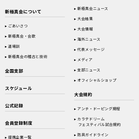
新極真会ニュース
新極真会について
大会結果
ごあいさつ
大会情報
新極真会・会歌
海外ニュース
道場訓
代表メッセージ
新極真会の稽古と技術
メディア
支部ニュース
全国支部
オフィシャルショップ
スケジュール
大会規約
公式記録
アンチ・ドーピング規程
カラテドリーム
会員登録制度
フェスティバル試合規約
防具ガイドライン
提携企業一覧