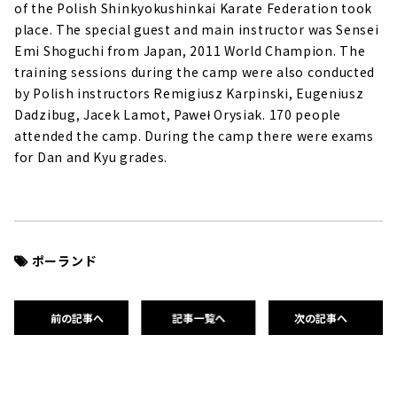
of the Polish Shinkyokushinkai Karate Federation took
place. The special guest and main instructor was Sensei
Emi Shoguchi from Japan, 2011 World Champion. The
training sessions during the camp were also conducted
by Polish instructors Remigiusz Karpinski, Eugeniusz
Dadzibug, Jacek Lamot, Paweł Orysiak. 170 people
attended the camp. During the camp there were exams
for Dan and Kyu grades.
ポーランド
前の記事へ
記事一覧へ
次の記事へ