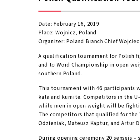
Date: February 16, 2019
Place: Wojnicz, Poland
Organizer: Poland Branch Chief Wojcie
A qualification tournament for Polish 
and to Word Championship in open weig
southern Poland.
This tournament with 46 participants w
kata and kumite. Competitors in the U-
while men in open weight will be fight
The competitors that qualified for th
Odzieniak, Mateusz Kaptur, and Artur D
During opening ceremony 20 senseis – 