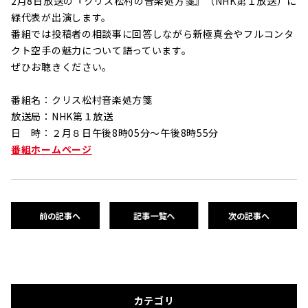
2月8日放送の『クリス松村の音楽処方箋』（NHK第１放送）に
緑代表が出演します。
番組では投稿者の相談事に回答しながら新極真会やフルコンタ
クト空手の魅力について語っています。
ぜひお聴きください。
番組名：クリス松村音楽処方箋
放送局：NHK第１放送
日 時：２月８日午後8時05分～午後8時55分
番組ホームページ
前の記事へ
記事一覧へ
次の記事へ
カテゴリ