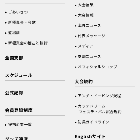
大会結果
ごあいさつ
大会情報
新極真会・会歌
海外ニュース
道場訓
代表メッセージ
新極真会の稽古と技術
メディア
支部ニュース
全国支部
オフィシャルショップ
スケジュール
大会規約
公式記録
アンチ・ドーピング規程
カラテドリーム
会員登録制度
フェスティバル試合規約
防具ガイドライン
提携企業一覧
Englishサイト
グッズ通販