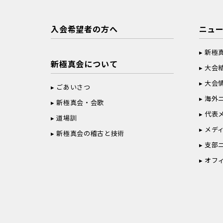
入会希望者の方へ
ニュ
新極
新極真会について
大会
大会
ごあいさつ
海外
新極真会・会歌
代表
道場訓
メデ
新極真会の稽古と技術
支部
オフ