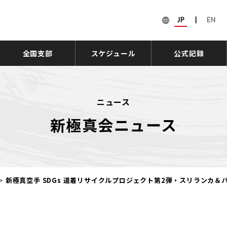
JP
|
EN
全国支部
スケジュール
公式記録
ニュース
新極真会ニュース
>
新極真空手 SDGs 道着リサイクルプロジェクト第2弾・スリランカ＆