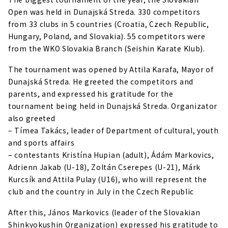
Open was held in Dunajská Streda. 330 competitors
from 33 clubs in 5 countries (Croatia, Czech Republic,
Hungary, Poland, and Slovakia). 55 competitors were
from the WKO Slovakia Branch (Seishin Karate Klub).
The tournament was opened by Attila Karafa, Mayor of
Dunajská Streda. He greeted the competitors and
parents, and expressed his gratitude for the
tournament being held in Dunajská Streda. Organizator
also greeted
– Tímea Takács, leader of Department of cultural, youth
and sports affairs
– contestants Kristína Hupian (adult), Ádám Markovics,
Adrienn Jakab (U-18), Zoltán Cserepes (U-21), Márk
Kurcsík and Attila Pulay (U16), who will represent the
club and the country in July in the Czech Republic
After this, János Markovics (leader of the Slovakian
Shinkyokushin Organization) expressed his gratitude to