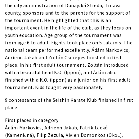
the city administration of Dunajská Streda, Trnava
county, sponsors and to the parents for the support of
the tournament. He highlighted that this is an
important event in the life of the club, as they focus on
youth education. Age group of the tournament was
from age 6 to adult. Fights took place on 5 tatamis. The
national team performed excellently, Ádám Markovics,
Adrienn Jakab and Zoltán Cserepes finished in first
place. In his first adult tournament, Zoltán introduced
with a beautiful head K.O. (Ippon), and Ádám also
finished with a K.O. (Ippon) as a junior on his first adult
tournament. Kids fought very passionately.
9 contestants of the Seishin Karate Klub finished in first
place.
First places in category:
Ádám Markovics, Adrienn Jakab, Patrik Lackó
(Kameničná), Filip Zezula, Vivien Domonkos (Okoč),