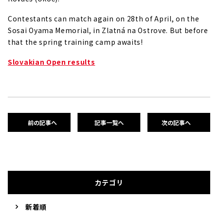
Contestants can match again on 28th of April, on the
Sosai Oyama Memorial, in Zlatná na Ostrove. But before
that the spring training camp awaits!
Slovakian Open results
前の記事へ
記事一覧へ
次の記事へ
カテゴリ
新着順