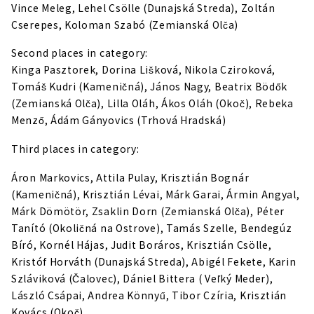
Vince Meleg, Lehel Csölle (Dunajská Streda), Zoltán
Cserepes, Koloman Szabó (Zemianská Olča)
Second places in category:
Kinga Pasztorek, Dorina Lišková, Nikola Cziroková,
Tomáš Kudri (Kameničná), János Nagy, Beatrix Bödők
(Zemianská Olča), Lilla Oláh, Ákos Oláh (Okoč), Rebeka
Menző, Ádám Gányovics (Trhová Hradská)
Third places in category:
Áron Markovics, Attila Pulay, Krisztián Bognár
(Kameničná), Krisztián Lévai, Márk Garai, Ármin Angyal,
Márk Dömötör, Zsaklin Dorn (Zemianská Olča), Péter
Tanító (Okoličná na Ostrove), Tamás Szelle, Bendegúz
Bíró, Kornél Hájas, Judit Boráros, Krisztián Csölle,
Kristóf Horváth (Dunajská Streda), Abigél Fekete, Karin
Szláviková (Čalovec), Dániel Bittera ( Veľký Meder),
László Csápai, Andrea Könnyű, Tibor Czíria, Krisztián
Kovács (Okoč).