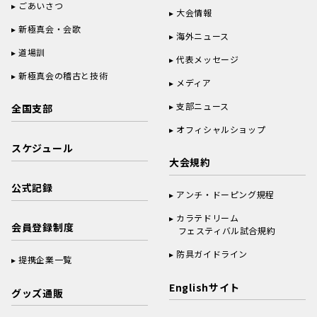
ごあいさつ
大会情報
新極真会・会歌
海外ニュース
道場訓
代表メッセージ
新極真会の稽古と技術
メディア
支部ニュース
全国支部
オフィシャルショップ
スケジュール
大会規約
公式記録
アンチ・ドーピング規程
カラテドリーム
会員登録制度
フェスティバル試合規約
防具ガイドライン
提携企業一覧
Englishサイト
グッズ通販