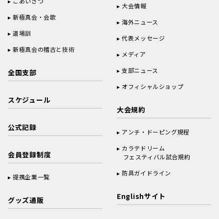
ごあいさつ
大会情報
新極真会・会歌
海外ニュース
道場訓
代表メッセージ
新極真会の稽古と技術
メディア
支部ニュース
全国支部
オフィシャルショップ
スケジュール
大会規約
公式記録
アンチ・ドーピング規程
カラテドリーム
会員登録制度
フェスティバル試合規約
防具ガイドライン
提携企業一覧
Englishサイト
グッズ通販