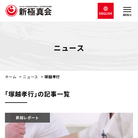
ENGLISH
MENU
ニュース
ホーム
>
ニュース
>
塚越孝行
｢塚越孝行｣の記事一覧
昇段レポート