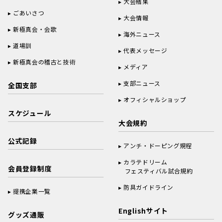
大会結果
ごあいさつ
大会情報
新極真会・会歌
海外ニュース
道場訓
代表メッセージ
新極真会の稽古と技術
メディア
支部ニュース
全国支部
オフィシャルショップ
スケジュール
大会規約
公式記録
アンチ・ドーピング規程
カラテドリーム
会員登録制度
フェスティバル試合規約
防具ガイドライン
提携企業一覧
Englishサイト
グッズ通販