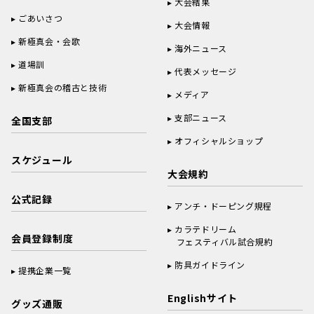
大会結果
ごあいさつ
大会情報
新極真会・会歌
海外ニュース
道場訓
代表メッセージ
新極真会の稽古と技術
メディア
支部ニュース
全国支部
オフィシャルショップ
スケジュール
大会規約
公式記録
アンチ・ドーピング規程
カラテドリーム
会員登録制度
フェスティバル試合規約
防具ガイドライン
提携企業一覧
Englishサイト
グッズ通販