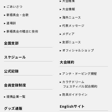
大会結果
ごあいさつ
大会情報
新極真会・会歌
海外ニュース
道場訓
代表メッセージ
新極真会の稽古と技術
メディア
支部ニュース
全国支部
オフィシャルショップ
スケジュール
大会規約
公式記録
アンチ・ドーピング規程
カラテドリーム
会員登録制度
フェスティバル試合規約
防具ガイドライン
提携企業一覧
Englishサイト
グッズ通販