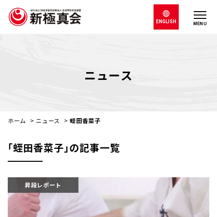
ENGLISH
MENU
ニュース
ホーム
>
ニュース
>
蛭田香菜子
｢蛭田香菜子｣の記事一覧
昇段レポート