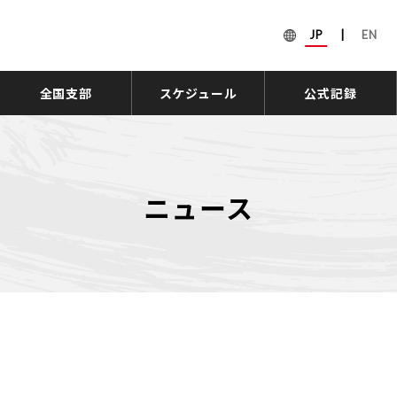
JP
|
EN
全国支部
スケジュール
公式記録
ニュース