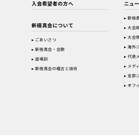
入会希望者の方へ
ニュ
新極
新極真会について
大会
大会
ごあいさつ
海外
新極真会・会歌
代表
道場訓
メデ
新極真会の稽古と技術
支部
オフ