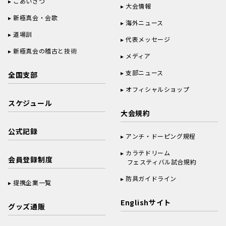
ごあいさつ
大会情報
新極真会・会歌
海外ニュース
道場訓
代表メッセージ
新極真会の稽古と技術
メディア
支部ニュース
全国支部
オフィシャルショップ
スケジュール
大会規約
公式記録
アンチ・ドーピング規程
カラテドリーム
会員登録制度
フェスティバル試合規約
防具ガイドライン
提携企業一覧
Englishサイト
グッズ通販