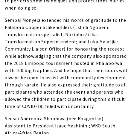
to perfects some techniques and protect from injuries
when doing so.
Sempai Monyela extended his words of gratitude to the
Palabora Copper Stakeholders (Tshidi Ngobeni:
Transformation specialist; Nozipho Zitha:
Transformation Superintendent; and Luka Malatjie:
Community Liaison Officer) for honouring the request
while acknowledging that the company also sponsored
the 2018 Limpopo tournament hosted in Phalaborwa
with 100 big trophies. And he hope that their doors will
always be open to assist with community development
through karate. He also expressed their gratitude to all
participants who attended the event and parents who
allowed the children to participate during this difficult
time of COVID-19, filled with uncertainty.
Sensei Andronica Shonhiwa (nee Rakgantso)
Assistant to President Isaac Mashinini; WKO South
Africa/Africa Region.