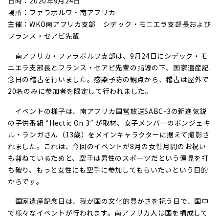
日時：2020年9月24日
場所：ファラボルワ・南アフリカ
主催：WKO南アフリカ支部 シデック・モニエラ支部長および
フランス・セアビ先輩
南アフリカ・ファラボルワ支部は、9月24日にシデック・モ
ニエラ支部長とフランス・セアビ先輩の指導の下、国家遺産記
念日の稽古を行いました。感染予防の観点から、稽古は屋外で
20名のみに参加者を限定して行われました。
イベントの様子は、南アフリカ国営放送SABC-3の新進気鋭
の子供番組 “Hectic On 3” が取材、女子メンバーのボンジェキ
ル・ランガさん（13歳）をメインキャラクターに据えて撮影さ
れました。これは、今回のイベントが8月の女性月間のお祝い
も兼ねているためと、空手は男性のスポーツだという偏見を打
ち破り、もっと女性にも空手に参加してもらいたいという目的
からです。
国家遺産記念日は、我が国の文化的豊かさを祝う日で、国中
で様々なイベントが行われます。南アフリカ人は国を構成して