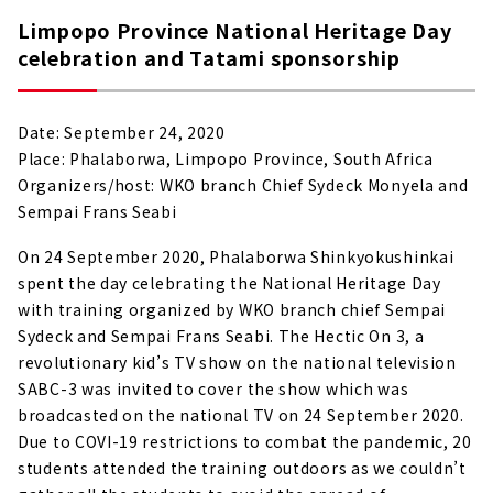
Limpopo Province National Heritage Day
celebration and Tatami sponsorship
Date: September 24, 2020
Place: Phalaborwa, Limpopo Province, South Africa
Organizers/host: WKO branch Chief Sydeck Monyela and
Sempai Frans Seabi
On 24 September 2020, Phalaborwa Shinkyokushinkai
spent the day celebrating the National Heritage Day
with training organized by WKO branch chief Sempai
Sydeck and Sempai Frans Seabi. The Hectic On 3, a
revolutionary kid’s TV show on the national television
SABC-3 was invited to cover the show which was
broadcasted on the national TV on 24 September 2020.
Due to COVI-19 restrictions to combat the pandemic, 20
students attended the training outdoors as we couldn’t