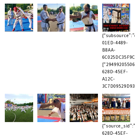
{“subsource”:
01ED-4489-
B8AA-
6C025DC35F9C_
[“29499205506
628D-45EF-
A12C-
3C7D09529D93
{“source_sid”
628D-45EF-