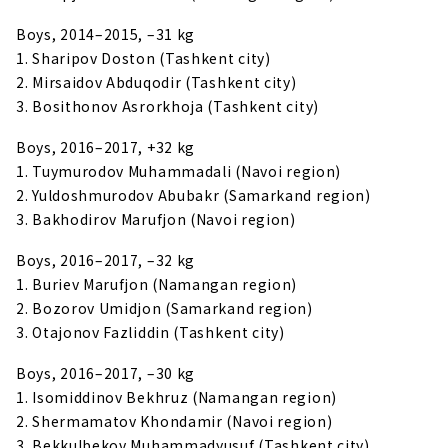
Boys, 2014–2015, –31 kg
1. Sharipov Doston (Tashkent city)
2. Mirsaidov Abduqodir (Tashkent city)
3. Bosithonov Asrorkhoja (Tashkent city)
Boys, 2016–2017, +32 kg
1. Tuymurodov Muhammadali (Navoi region)
2. Yuldoshmurodov Abubakr (Samarkand region)
3. Bakhodirov Marufjon (Navoi region)
Boys, 2016–2017, –32 kg
1. Buriev Marufjon (Namangan region)
2. Bozorov Umidjon (Samarkand region)
3. Otajonov Fazliddin (Tashkent city)
Boys, 2016–2017, –30 kg
1. Isomiddinov Bekhruz (Namangan region)
2. Shermamatov Khondamir (Navoi region)
3. Bekkulbekov Muhammadyusuf (Tashkent city)