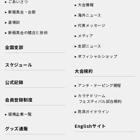
ごあいさつ
大会情報
新極真会・会歌
海外ニュース
道場訓
代表メッセージ
新極真会の稽古と技術
メディア
支部ニュース
全国支部
オフィシャルショップ
スケジュール
大会規約
公式記録
アンチ・ドーピング規程
カラテドリーム
会員登録制度
フェスティバル試合規約
防具ガイドライン
提携企業一覧
Englishサイト
グッズ通販