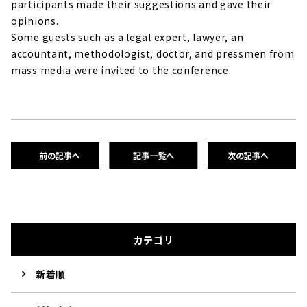
participants made their suggestions and gave their
opinions.
Some guests such as a legal expert, lawyer, an
accountant, methodologist, doctor, and pressmen from
mass media were invited to the conference.
前の記事へ
記事一覧へ
次の記事へ
カテゴリ
新着順