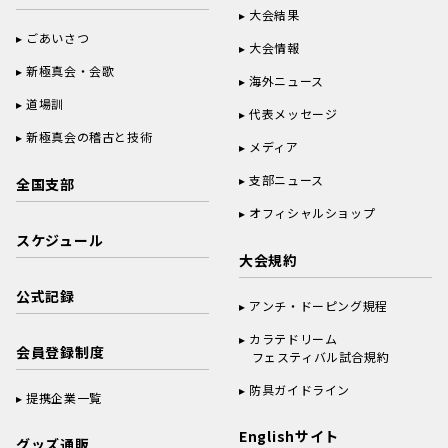
大会結果
ごあいさつ
大会情報
新極真会・会歌
海外ニュース
道場訓
代表メッセージ
新極真会の稽古と技術
メディア
支部ニュース
全国支部
オフィシャルショップ
スケジュール
大会規約
公式記録
アンチ・ドーピング規程
カラテドリーム
会員登録制度
フェスティバル試合規約
防具ガイドライン
提携企業一覧
Englishサイト
グッズ通販