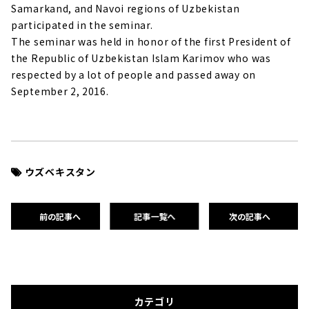
Samarkand, and Navoi regions of Uzbekistan
participated in the seminar.
The seminar was held in honor of the first President of
the Republic of Uzbekistan Islam Karimov who was
respected by a lot of people and passed away on
September 2, 2016.
ウズベキスタン
前の記事へ
記事一覧へ
次の記事へ
カテゴリ