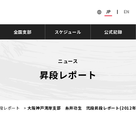
JP
|
EN
全国支部
スケジュール
公式記録
ニュース
昇段レポート
段レポート
>
大阪神戸湾岸支部 糸井功生 弐段昇段レポート(2012年1