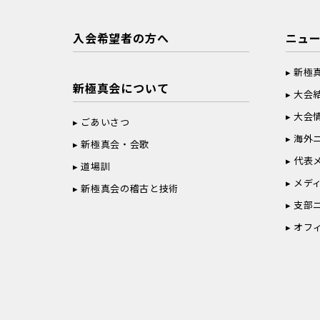
入会希望者の方へ
ニュ
新極
新極真会について
大会
大会
ごあいさつ
海外
新極真会・会歌
代表
道場訓
メデ
新極真会の稽古と技術
支部
オフ