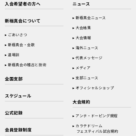
入会希望者の方へ
ニュース
新極真会ニュース
新極真会について
大会結果
ごあいさつ
大会情報
新極真会・会歌
海外ニュース
道場訓
代表メッセージ
新極真会の稽古と技術
メディア
支部ニュース
全国支部
オフィシャルショップ
スケジュール
大会規約
公式記録
アンチ・ドーピング規程
カラテドリーム
会員登録制度
フェスティバル試合規約