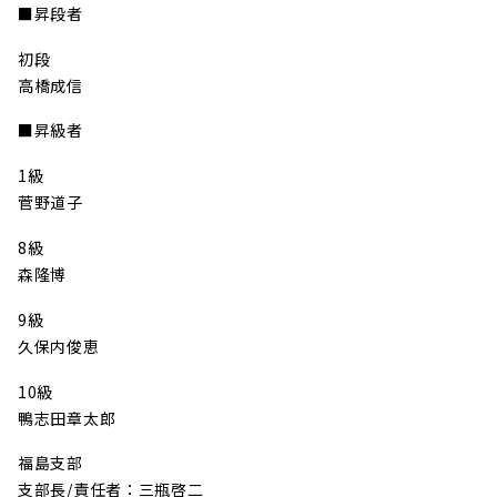
■昇段者
初段
高橋成信
■昇級者
1級
菅野道子
8級
森隆博
9級
久保内俊恵
10級
鴨志田章太郎
福島支部
支部長/責任者：三瓶啓二