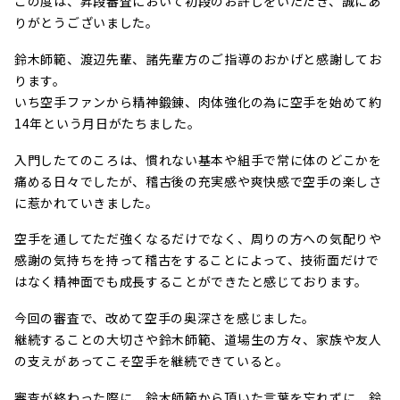
この度は、昇段審査において初段のお許しをいただき、誠にあ
りがとうございました。
鈴木師範、渡辺先輩、諸先輩方のご指導のおかげと感謝してお
ります。
いち空手ファンから精神鍛錬、肉体強化の為に空手を始めて約
14年という月日がたちました。
入門したてのころは、慣れない基本や組手で常に体のどこかを
痛める日々でしたが、稽古後の充実感や爽快感で空手の楽しさ
に惹かれていきました。
空手を通してただ強くなるだけでなく、周りの方への気配りや
感謝の気持ちを持って稽古をすることによって、技術面だけで
はなく精神面でも成長することができたと感じております。
今回の審査で、改めて空手の奥深さを感じました。
継続することの大切さや鈴木師範、道場生の方々、家族や友人
の支えがあってこそ空手を継続できていると。
審査が終わった際に、鈴木師範から頂いた言葉を忘れずに、鈴