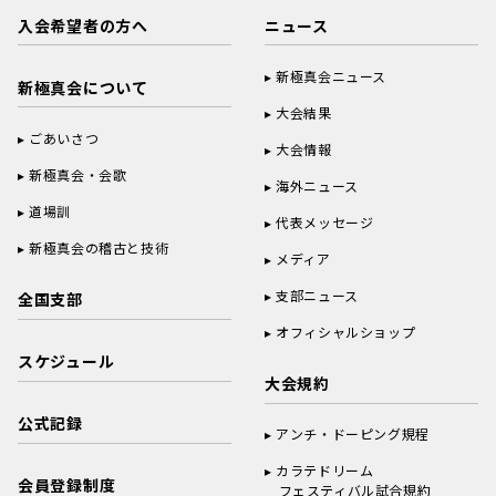
入会希望者の方へ
ニュース
新極真会ニュース
新極真会について
大会結果
ごあいさつ
大会情報
新極真会・会歌
海外ニュース
道場訓
代表メッセージ
新極真会の稽古と技術
メディア
支部ニュース
全国支部
オフィシャルショップ
スケジュール
大会規約
公式記録
アンチ・ドーピング規程
カラテドリーム
会員登録制度
フェスティバル試合規約